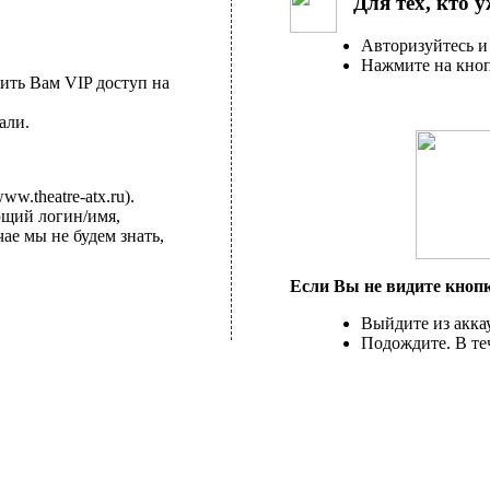
Для тех, кто 
Авторизуйтесь и
Нажмите на кноп
ить Вам VIP доступ на
али.
.theatre-atx.ru).
ющий логин/имя,
е мы не будем знать,
Если Вы не видите кноп
Выйдите из аккау
Подождите. В теч