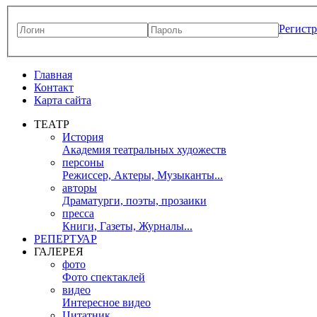
Регист
Главная
Контакт
Карта сайта
ТЕАТР
История
Академия театральных художеств
персоны
Режиссер, Актеры, Музыканты...
авторы
Драматурги, поэты, прозаики
пресса
Книги, Газеты, Журналы...
РЕПЕРТУАР
ГАЛЕРЕЯ
фото
Фото спектаклей
видео
Интересное видео
Цитатник