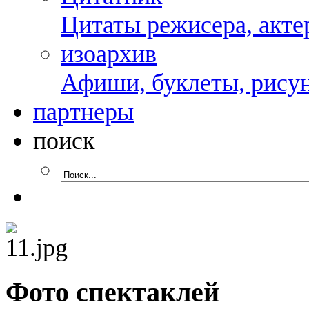
Цитаты режисера, актер
изоархив
Афиши, буклеты, рисун
партнеры
поиск
Фото спектаклей