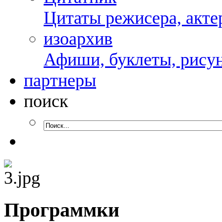
Цитаты режисера, актер
изоархив
Афиши, буклеты, рисун
партнеры
поиск
Программки