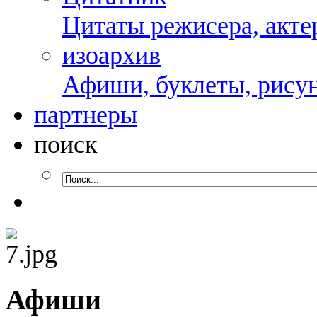
Цитаты режисера, актер
изоархив
Афиши, буклеты, рисун
партнеры
поиск
Афиши